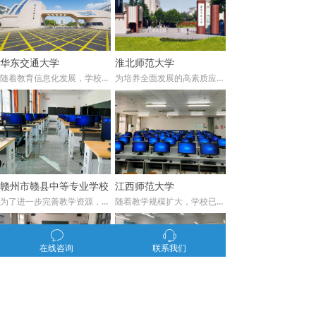
华东交通大学
淮北师范大学
随着教育信息化发展，学校对信息化教学需求日益增加。由于学校机房的pc使用年限已久，硬件计算能力无法跟上教学需求。因此，学院采用云之翼云桌面方案，共建设了1566点的云桌面，用于承载学校各个学院的公共课使用，满足不同专业学生上课、实验和考试需求。
为培养全面发展的高素质应用型人才，淮北师范大学在注重理论教学的同时，加强实践教学建设，采用了云之翼一体机，云之翼云桌面VOI方案，分布在相山校区逸夫楼和滨湖校区文源楼，共部署540点云桌面，增设9个机房，满足各系学生公共基础课、专业课程等上机需求。
赣州市赣县中等专业学校
江西师范大学
为了进一步完善教学资源，提高教学质量，学校决定新建全新实训机房满足教学需求，通过多方选型与测试，最终采用了云之翼云桌面方案，在实训大楼部署了218点云桌面，满足电子商务等专业的日常教学与考试需要。
随着教学规模扩大，学校已有的实训机房已无法满足教学需求，迫切需要新建全校机房，经过多方选型和测试，最终采用了云之翼云桌面方案，在现教中心部署了360点云机房，满足全校不同专业师生的实训学习与考试需要。
ꂖ
ꁱ
在线咨询
联系我们
都昌第二中学
宜春幼儿师范高等专科学校