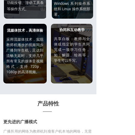
功能按钮、浮动工具条
Windows 系列操作系
等操作方式。
统和 Linux 操作系统部
署。
协同和互动教学
流媒体技术，高清体验
共享白板：教师与全
采用流媒体技术，实现
体或指定的学生共同
教师机播放的视频同步
完成一项学习任务，
广播到学生机，且达到
如：解题、绘画等，
流畅无延时，支持几乎
学生可以手写。
所有常见的媒体音视频
格式，支持 720p、
1080p 的高清视频。
产品特性
更先进的广播模式
广播所用的网络为教师机到瘦客户机本地的网络，无需