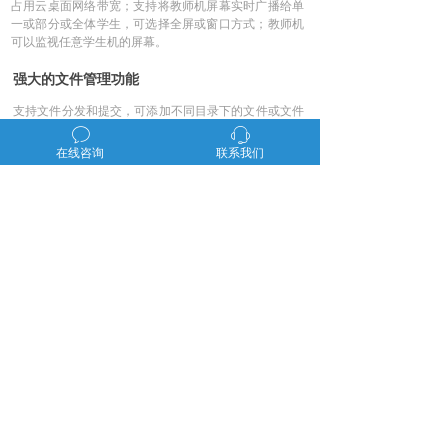
占用云桌面网络带宽；支持将教师机屏幕实时广播给单
一或部分或全体学生，可选择全屏或窗口方式；教师机
可以监视任意学生机的屏幕。
强大的文件管理功能
支持文件分发和提交，可添加不同目录下的文件或文件
目录，云桌面模式下，文件可自动分发至云桌面中，云
ꂖ
ꁱ
桌面断开时，文件可自动发送至终端本地桌面或指定目
在线咨询
联系我们
录。
签到功能，智能考勤
支持学生签到功能，保留学生的签到信息，期末可统一
导出，核对学生考勤情况。
更好的网络环境
支持上网控制，设定学生访问网站的黑名单或白名单，
对学生可以访问的 Internet 站点进行管理。
终端管理，更全面
可以对终端设备进行远程开机、关机、重启等操作，终
端包括但不限于 X86 和 ARM 终端；支持批量管理终