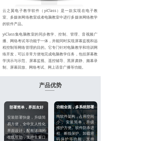
云之翼电子教学软件（yiClass）是一款实现在电子教
室、多媒体网络教室或者电脑教室中进行多媒体网络教学
的软件产品。
yiClass集电脑教室的同步教学、控制、管理、音视频广
播、网络考试等功能于一体，并能同时实现屏幕监视和远
程控制等网络管理的目的。它专门针对电脑教学和培训网
络开发，可以非常方便地完成电脑教学任务，包括屏幕教
学演示与示范、屏幕监视、遥控辅导、黑屏肃静、频幕录
制、屏幕回放、网络考试、网上语音广播等功能。
产品优势
功能全面，多系统部署
部署简单，界面友好
纯软件架构，占用空间
安装部署快捷，升级简
小， 安装简单，升级
易方便，全中文人性化
维护方便。软件防杀进
界面设计，配有详细的
程、断线保护、卸载密
在线帮助，支持主窗口
码保护等功能，支持