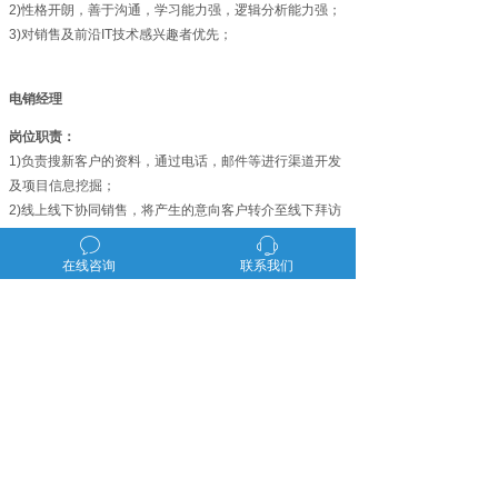
2)性格开朗，善于沟通，学习能力强，逻辑分析能力强；
3)对销售及前沿IT技术感兴趣者优先；
电销经理
岗位职责：
1)负责搜新客户的资料，通过电话，邮件等进行渠道开发
及项目信息挖掘；
2)线上线下协同销售，将产生的意向客户转介至线下拜访
促成成单；
ꂖ
ꁱ
3)定期与意向客户进行沟通，推动项目进程，维护好新、
在线咨询
联系我们
老客户并做好客户资料记录归档；
任职要求：
1)全日制大专以上学历，专业不限
2)理解与表达能力强，学习能力佳
3)普通话二级乙等以上者优先
产品中心
解决方案
案例中心
关于我们