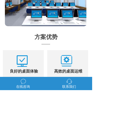
方案优势
良好的桌面体验
高效的桌面运维
ꂖ
ꁱ
采用领先的桌面传输协
通过桌面管理平台，实
在线咨询
联系我们
议，保障网页浏览、电
现高效的系统/软件更新
子图书查阅等请求快速
和桌面故障处理，保障
响应，为读者提供媲美
电子阅览室的查阅及上
PC的桌面体验。
网服务持续可用。